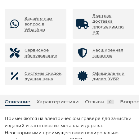
Быстрая
Задайте нам
доставка
вопрос в
продукции по
WhatApp
РФ
Сервисное
Расширенная
обслуживание
гарантия
Системы скидок,
Официальный
лучшая цена
дилер ЗУБР
Описание
Характеристики
Отзывы
Вопрос
0
Применяются на электрическом гравёре для зачистки
изделий и заготовок из металла и дерева.
Неоспоримыми преимуществами полировально-