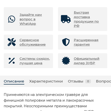
Быстрая
Задайте нам
доставка
вопрос в
продукции по
WhatApp
РФ
Сервисное
Расширенная
обслуживание
гарантия
Системы скидок,
Официальный
лучшая цена
дилер ЗУБР
Описание
Характеристики
Отзывы
Вопрос
0
Применяются на электрическом гравёре для
финишной полировки металла и лакокрасочных
покрытий. Неоспоримыми преимуществами