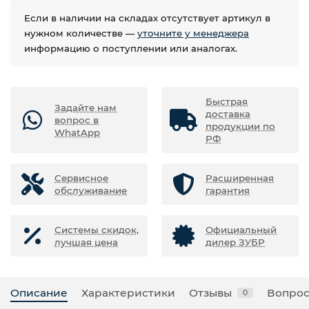
Если в наличии на складах отсутствует артикул в
нужном количестве —
уточните у менеджера
информацию о поступлении или аналогах.
Быстрая
Задайте нам
доставка
вопрос в
продукции по
WhatApp
РФ
Сервисное
Расширенная
обслуживание
гарантия
Системы скидок,
Официальный
лучшая цена
дилер ЗУБР
Описание
Характеристики
Отзывы
Вопрос
0