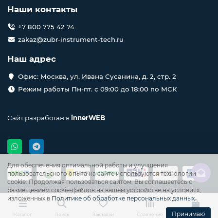
Наши контакты
+7 800 775 42 74
zakaz@zubr-instrument-tech.ru
Наш адрес
Офис: Москва, ул. Ивана Сусанина, д. 2, стр. 2
Режим работы Пн-пт. с 09:00 до 18:00 по МСК
Сайт разработан в
innerWEB
Для обеспечения оптимальной работы и улучшения
пользовательского опыта на сайте используются технологии
cookie. Продолжая пользоваться сайтом, Вы соглашаетесь с
размещением cookie-файлов на вашем устройстве на условиях,
изложенных в
Политике об обработке персональных данных
.
Принимаю
Каталог
Поиск
Закладки
Сравнение
Корзина