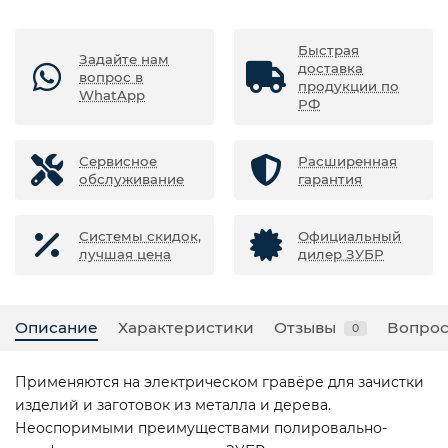
Быстрая
Задайте нам
доставка
вопрос в
продукции по
WhatApp
РФ
Сервисное
Расширенная
обслуживание
гарантия
Системы скидок,
Официальный
лучшая цена
дилер ЗУБР
Описание
Характеристики
Отзывы
Вопрос
0
Применяются на электрическом гравёре для зачистки
изделий и заготовок из металла и дерева.
Неоспоримыми преимуществами полировально-