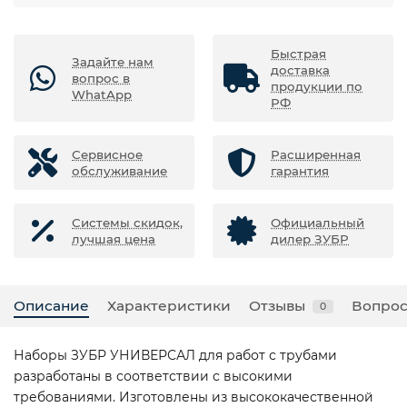
Быстрая
Задайте нам
доставка
вопрос в
продукции по
WhatApp
РФ
Сервисное
Расширенная
обслуживание
гарантия
Системы скидок,
Официальный
лучшая цена
дилер ЗУБР
Описание
Характеристики
Отзывы
Вопрос
0
Наборы ЗУБР УНИВЕРСАЛ для работ с трубами
разработаны в соответствии с высокими
требованиями. Изготовлены из высококачественной