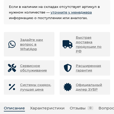
Если в наличии на складах отсутствует артикул в
нужном количестве —
уточните у менеджера
информацию о поступлении или аналогах.
Быстрая
Задайте нам
доставка
вопрос в
продукции по
WhatApp
РФ
Сервисное
Расширенная
обслуживание
гарантия
Системы скидок,
Официальный
лучшая цена
дилер ЗУБР
Описание
Характеристики
Отзывы
Вопрос
0