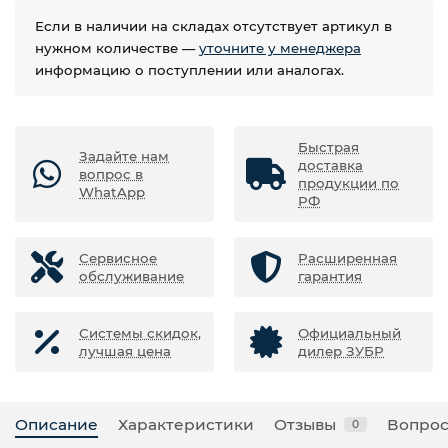
Если в наличии на складах отсутствует артикул в
нужном количестве —
уточните у менеджера
информацию о поступлении или аналогах.
Быстрая
Задайте нам
доставка
вопрос в
продукции по
WhatApp
РФ
Сервисное
Расширенная
обслуживание
гарантия
Системы скидок,
Официальный
лучшая цена
дилер ЗУБР
Описание
Характеристики
Отзывы
Вопрос
0