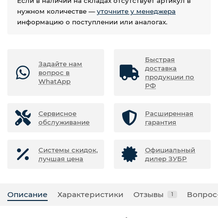
Если в наличии на складах отсутствует артикул в
нужном количестве —
уточните у менеджера
информацию о поступлении или аналогах.
Быстрая
Задайте нам
доставка
вопрос в
продукции по
WhatApp
РФ
Сервисное
Расширенная
обслуживание
гарантия
Системы скидок,
Официальный
лучшая цена
дилер ЗУБР
Описание
Характеристики
Отзывы
Вопрос
1