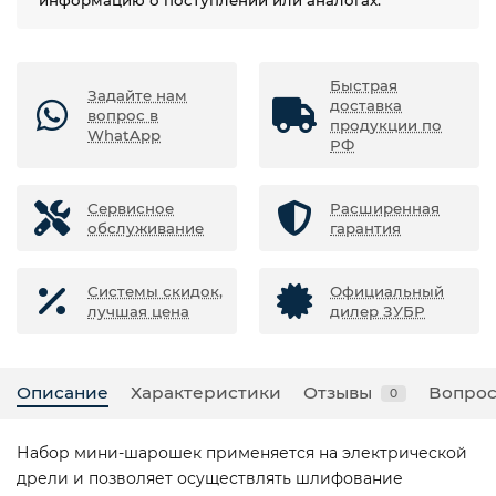
информацию о поступлении или аналогах.
Быстрая
Задайте нам
доставка
вопрос в
продукции по
WhatApp
РФ
Сервисное
Расширенная
обслуживание
гарантия
Системы скидок,
Официальный
лучшая цена
дилер ЗУБР
Описание
Характеристики
Отзывы
Вопрос
0
Набор мини-шарошек применяется на электрической
дрели и позволяет осуществлять шлифование