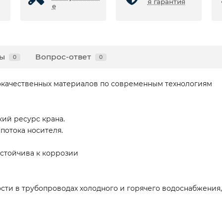
я гарантия
е
ы
Вопрос-ответ
0
0
окачественных материалов по современным технологиям
ий ресурс крана.
потока носителя.
устойчива к коррозии
ти в трубопроводах холодного и горячего водоснабжения,