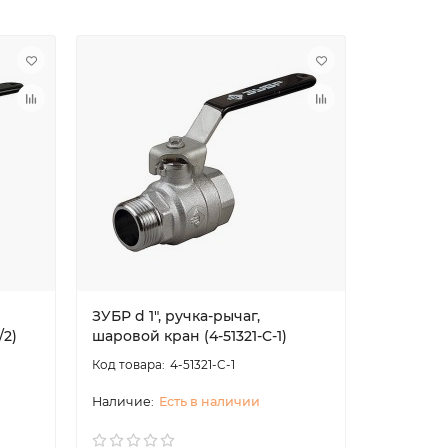
ЗУБР d 1″, ручка-рычаг,
ЗУБР d 1/
/2)
шаровой кран (4-51321-C-1)
шаровой 
4-51321-C-1
Есть в наличии