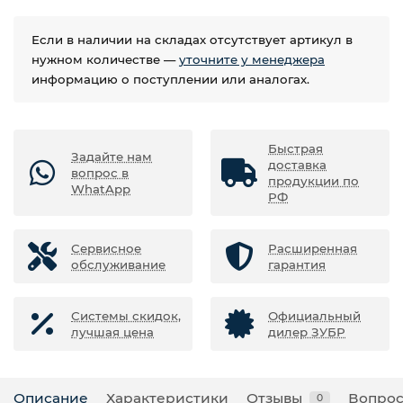
Если в наличии на складах отсутствует артикул в
нужном количестве —
уточните у менеджера
информацию о поступлении или аналогах.
Быстрая
Задайте нам
доставка
вопрос в
продукции по
WhatApp
РФ
Сервисное
Расширенная
обслуживание
гарантия
Системы скидок,
Официальный
лучшая цена
дилер ЗУБР
Описание
Характеристики
Отзывы
Вопрос
0