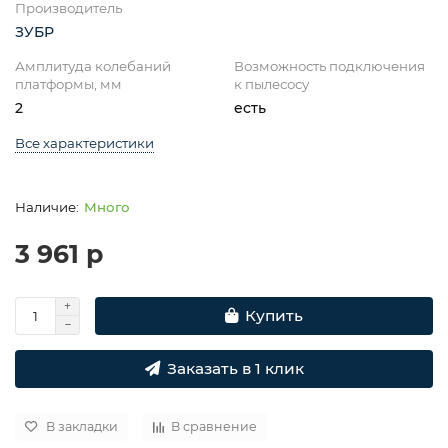
Производитель
ЗУБР
Амплитуда колебаний
Возможность подключения
платформы, мм
к пылесосу
2
есть
Все характеристики
Много
3 961 р
Купить
Заказать в 1 клик
В закладки
В сравнение