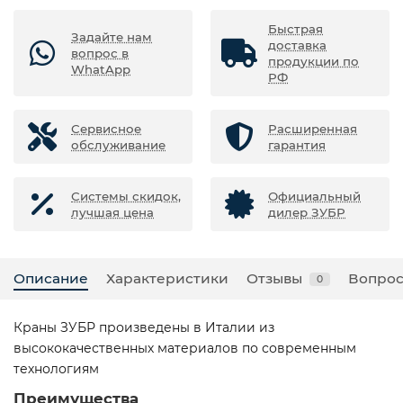
Быстрая
Задайте нам
доставка
вопрос в
продукции по
WhatApp
РФ
Сервисное
Расширенная
обслуживание
гарантия
Системы скидок,
Официальный
лучшая цена
дилер ЗУБР
Описание
Характеристики
Отзывы
Вопрос
0
Краны ЗУБР произведены в Италии из
высококачественных материалов по современным
технологиям
Преимущества