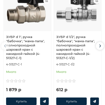
ЗУБР d 1″, ручка
ЗУБР d 1/2″, ручка
″бабочка″, ″мама-папа″,
″бабочка″, ″мама-папа″,
полнопроходной
полнопроходной
шаровой кран с
шаровой кран с
накидной гайкой (4-
накидной гайкой (4-
51327-C-1)
51327-C-1/2)
4-51327-C-1
4-51327-C-1/2
Много
Много
1 879 р
612 р
Купить
Купить