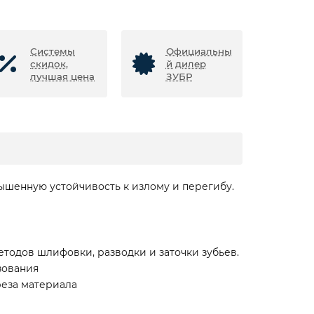
Системы
Официальны
скидок,
й дилер
лучшая цена
ЗУБР
ышенную устойчивость к излому и перегибу.
одов шлифовки, разводки и заточки зубьев.
зования
реза материала