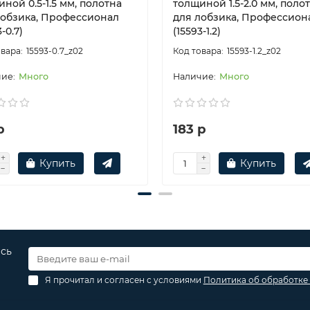
ной 0.5-1.5 мм, полотна
толщиной 1.5-2.0 мм, поло
лобзика, Профессионал
для лобзика, Профессион
-0.7)
(15593-1.2)
15593-0.7_z02
15593-1.2_z02
Много
Много
р
183 р
Купить
Купить
есь
Я прочитал и согласен с условиями
Политика об обработке