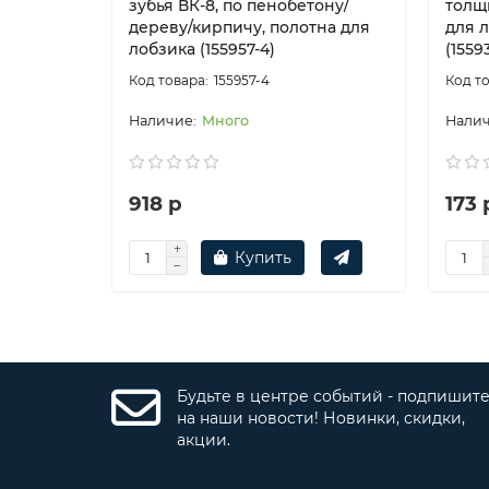
зубья ВК-8, по пенобетону/
толщи
дереву/кирпичу, полотна для
для 
лобзика (155957-4)
(15593
155957-4
Много
918 р
173 
Купить
Будьте в центре событий - подпишит
на наши новости! Новинки, скидки,
акции.