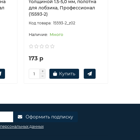
тна
толщиной 1.5-5,0 мм, полотна
ресурс,
ал
для лобзика, Профессионал
1.5-2 мм
(15593-2)
(15594-1.2
15593-2_z02
Много
173 р
173 р
Купить
Оформить подписку
 персональных данных