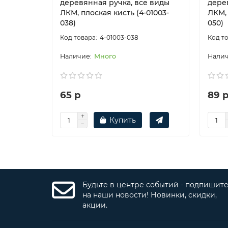
деревянная ручка, все виды
дере
ЛКМ, плоская кисть (4-01003-
ЛКМ, 
038)
050)
4-01003-038
Много
65 р
89 
Купить
Будьте в центре событий - подпишит
на наши новости! Новинки, скидки,
акции.