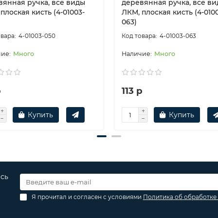
вянная ручка, все виды
деревянная ручка, все в
плоская кисть (4-01003-
ЛКМ, плоская кисть (4-010
063)
4-01003-050
4-01003-063
Много
Много
р
113 р
Купить
Купить
есь
Я прочитал и согласен с условиями
Политика об обработке