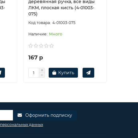
иды
деревянная ручка, все виды
деревян
03-
ЛКМ, плоская кисть (4-01003-
ЛКМ, пло
075)
100)
4-01003-075
Много
167 р
212 р
Купить
Оформить подписку
 персональных данных