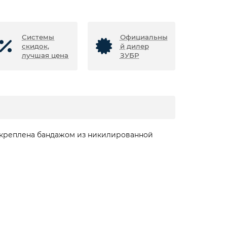
Системы
Официальны
скидок,
й дилер
лучшая цена
ЗУБР
акреплена бандажом из никилированной