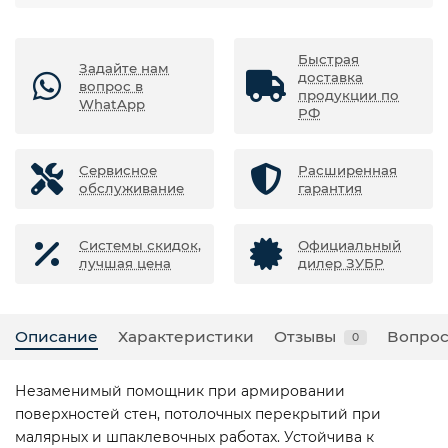
Быстрая
Задайте нам
доставка
вопрос в
продукции по
WhatApp
РФ
Сервисное
Расширенная
обслуживание
гарантия
Системы скидок,
Официальный
лучшая цена
дилер ЗУБР
Описание
Характеристики
Отзывы
Вопрос
0
Незаменимый помощник при армировании
поверхностей стен, потолочных перекрытий при
малярных и шпаклевочных работах. Устойчива к