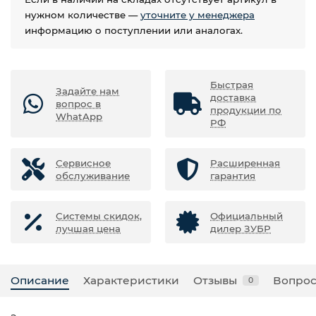
нужном количестве —
уточните у менеджера
информацию о поступлении или аналогах.
Быстрая
Задайте нам
доставка
вопрос в
продукции по
WhatApp
РФ
Сервисное
Расширенная
обслуживание
гарантия
Системы скидок,
Официальный
лучшая цена
дилер ЗУБР
Описание
Характеристики
Отзывы
Вопрос
0