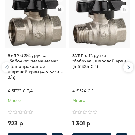
ЗУБР d 3/4″, ручка
ЗУБР d 1″, ручка
″бабочка″, ″мама-мама″,
″бабочка″, шаровой кран
полнопроходной
(4-51324-C-1)
шаровой кран (4-51323-C-
3/4)
4-51323-C-3/4
4-51324-C-1
Много
Много
723 р
1 301 р