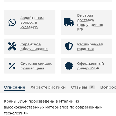
Быстрая
Задайте нам
доставка
вопрос в
продукции по
WhatApp
РФ
Сервисное
Расширенная
обслуживание
гарантия
Системы скидок,
Официальный
лучшая цена
дилер ЗУБР
Описание
Характеристики
Отзывы
Вопрос
0
Краны ЗУБР произведены в Италии из
высококачественных материалов по современным
технологиям