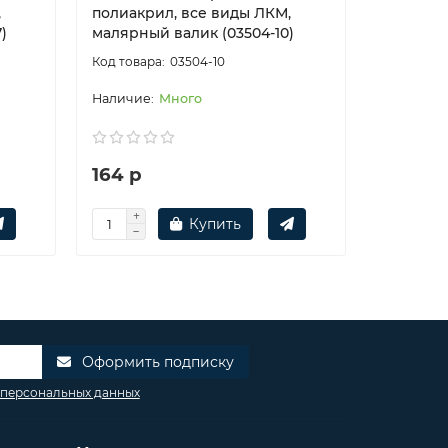
,
полиакрил, все виды ЛКМ,
полиакр
)
малярный валик (03504-10)
малярный
03504-10
Много
164 р
371 р
Купить
Оформить подписку
 персональных данных