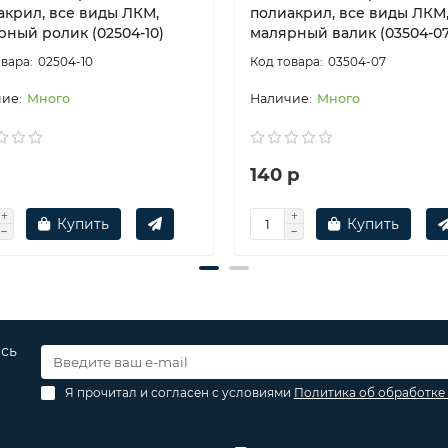
акрил, все виды ЛКМ,
полиакрил, все виды ЛКМ
рный ролик (02504-10)
малярный валик (03504-07
02504-10
03504-07
Много
Много
р
140 р
Купить
Купить
есь
Я прочитал и согласен с условиями
Политика об обработке