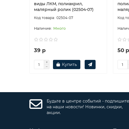
виды ЛКМ, полиакрил,
поли
малярный ролик (02504-07)
маля
02504-07
Много
39 р
50 
Купить
Будьте в центре событий - подпишит
на наши новости! Новинки, скидки,
акции.