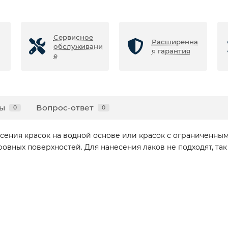
Сервисное
Расширенна
обслуживани
я гарантия
е
ы
Вопрос-ответ
0
0
есения красок на водной основе или красок с ограниченн
вных поверхностей. Для нанесения лаков не подходят, так 