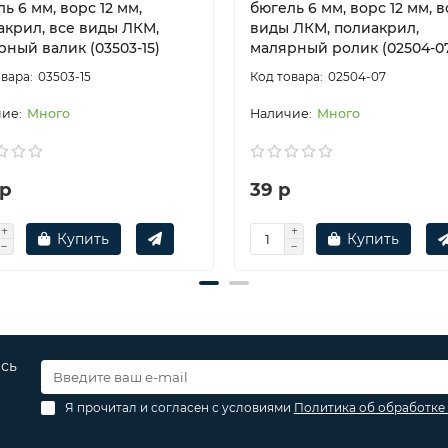
ь 6 мм, ворс 12 мм,
бюгель 6 мм, ворс 12 мм, в
акрил, все виды ЛКМ,
виды ЛКМ, полиакрил,
ный валик (03503-15)
малярный ролик (02504-0
03503-15
02504-07
Много
Много
 р
39 р
Купить
Купить
есь
Я прочитал и согласен с условиями
Политика об обработке