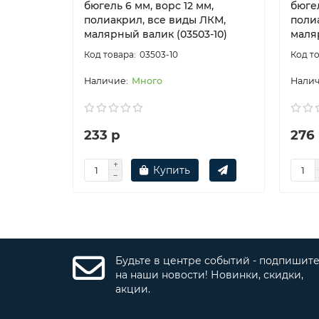
бюгель 6 мм, ворс 12 мм,
бюгел
полиакрил, все виды ЛКМ,
поли
малярный валик (03503-10)
маляр
03503-10
Много
233 р
276
Купить
Будьте в центре событий - подпишит
на наши новости! Новинки, скидки,
акции.