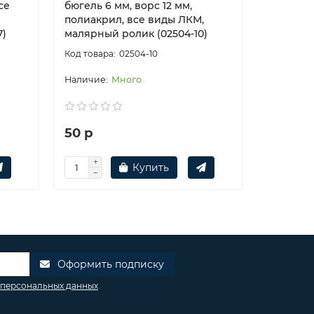
се
бюгель 6 мм, ворс 12 мм,
бюгель 6
полиакрил, все виды ЛКМ,
полиакр
7)
малярный ролик (02504-10)
малярный
02504-10
Много
50 р
140 р
Купить
Оформить подписку
 персональных данных